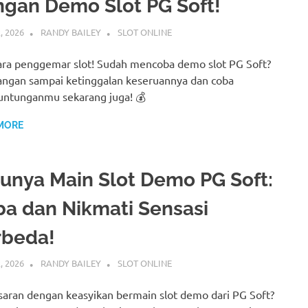
gan Demo Slot PG Soft!
, 2026
RANDY BAILEY
SLOT ONLINE
para penggemar slot! Sudah mencoba demo slot PG Soft?
jangan sampai ketinggalan keseruannya dan coba
untunganmu sekarang juga! 💰
MORE
unya Main Slot Demo PG Soft:
a dan Nikmati Sensasi
rbeda!
, 2026
RANDY BAILEY
SLOT ONLINE
saran dengan keasyikan bermain slot demo dari PG Soft?