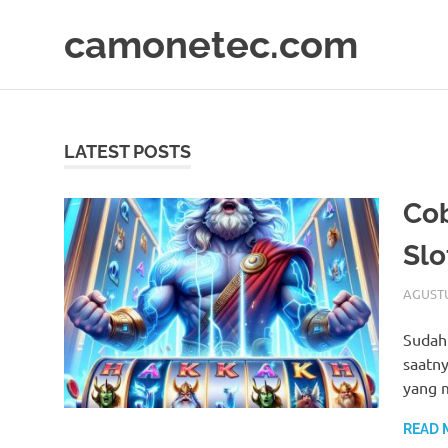
Skip
camonetec.com
to
content
camonetec.com
LATEST POSTS
Co
Slo
AGUSTU
Sudah
saatn
yang 
READ 