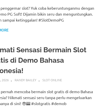
n penggemar slot? Yuk coba keberuntunganmu dengan
emo PG Soft! Dijamin bikin seru dan menguntungkan.
n sampai ketinggalan! #SlotDemoPG
MORE
mati Sensasi Bermain Slot
tis di Demo Bahasa
onesia!
, 2026
RANDY BAILEY
SLOT ONLINE
 pernah mencoba bermain slot gratis di demo Bahasa
sia? Nikmati sensasi seru tanpa perlu mengeluarkan
anya di sini! 😎🎰 #slotgratis #demob