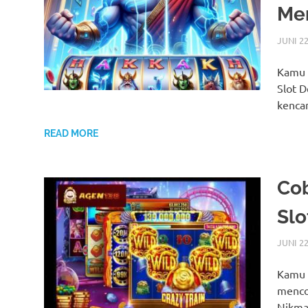
Me
JUNI 22
Kamu 
Slot D
kencan
READ MORE
Co
Sl
JUNI 22
Kamu 
menco
Nikmat