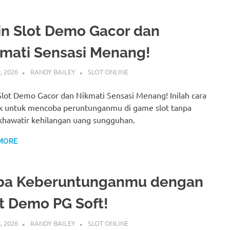
n Slot Demo Gacor dan
mati Sensasi Menang!
, 2026
RANDY BAILEY
SLOT ONLINE
lot Demo Gacor dan Nikmati Sensasi Menang! Inilah cara
ik untuk mencoba peruntunganmu di game slot tanpa
khawatir kehilangan uang sungguhan.
MORE
ba Keberuntunganmu dengan
t Demo PG Soft!
, 2026
RANDY BAILEY
SLOT ONLINE