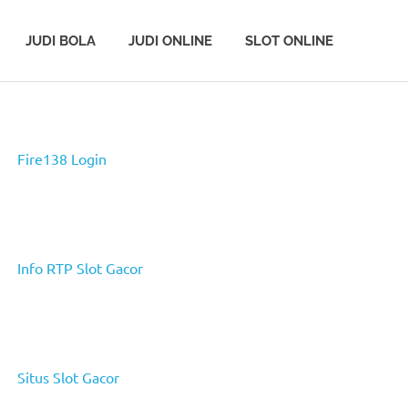
JUDI BOLA
JUDI ONLINE
SLOT ONLINE
Fire138 Login
Info RTP Slot Gacor
Situs Slot Gacor