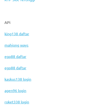
APi
king138 daftar
mahjong ways
egp88 daftar
egp88 daftar
kaskus138 login
agen96 login
roket338 login