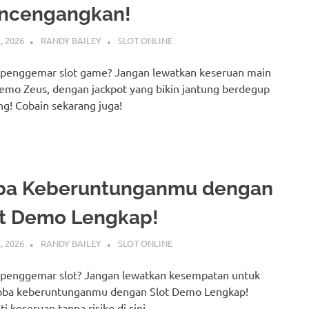
ncengangkan!
, 2026
RANDY BAILEY
SLOT ONLINE
penggemar slot game? Jangan lewatkan keseruan main
emo Zeus, dengan jackpot yang bikin jantung berdegup
g! Cobain sekarang juga!
ba Keberuntunganmu dengan
ot Demo Lengkap!
, 2026
RANDY BAILEY
SLOT ONLINE
penggemar slot? Jangan lewatkan kesempatan untuk
ba keberuntunganmu dengan Slot Demo Lengkap!
i keseruan tanpa risiko di sini.