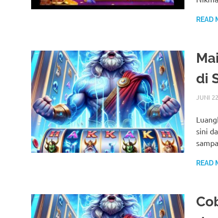
READ 
Mai
di S
JUNI 22
Luang
sini d
sampai
READ 
Co