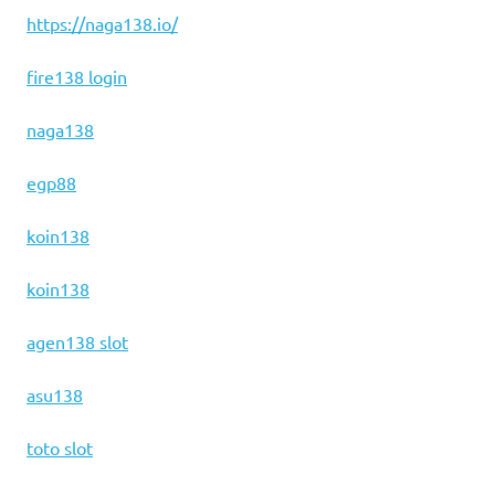
https://naga138.io/
fire138 login
naga138
egp88
koin138
koin138
agen138 slot
asu138
toto slot