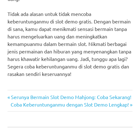
Tidak ada alasan untuk tidak mencoba
keberuntunganmu di slot demo gratis. Dengan bermain
di sana, kamu dapat menikmati sensasi bermain tanpa
harus mengeluarkan uang dan meningkatkan
kemampuanmu dalam bermain slot. Nikmati berbagai
jenis permainan dan hiburan yang menyenangkan tanpa
harus khawatir kehilangan uang. Jadi, tunggu apa lagi?
Segera coba keberuntunganmu di slot demo gratis dan
rasakan sendiri keseruannya!
Previous
Navigasi
Serunya Bermain Slot Demo Mahjong: Coba Sekarang!
Next
Post:
Coba Keberuntunganmu dengan Slot Demo Lengkap!
pos
Post: