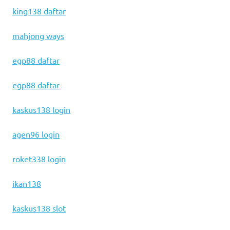
king138 daftar
mahjong ways
egp88 daftar
egp88 daftar
kaskus138 login
agen96 login
roket338 login
ikan138
kaskus138 slot