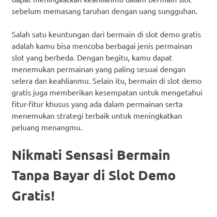
sebelum memasang taruhan dengan uang sungguhan.
Salah satu keuntungan dari bermain di slot demo gratis
adalah kamu bisa mencoba berbagai jenis permainan
slot yang berbeda. Dengan begitu, kamu dapat
menemukan permainan yang paling sesuai dengan
selera dan keahlianmu. Selain itu, bermain di slot demo
gratis juga memberikan kesempatan untuk mengetahui
fitur-fitur khusus yang ada dalam permainan serta
menemukan strategi terbaik untuk meningkatkan
peluang menangmu.
Nikmati Sensasi Bermain
Tanpa Bayar di Slot Demo
Gratis!